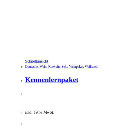
Schnellansicht
Deutscher Wein
,
Rotwein
,
Sekt
,
Weinpaket
,
Weißwein
Kennenlernpaket
69,99
€
Ursprünglicher Preis war:
69,99 €
54,99
€
Aktueller Preis ist: 54,99 €.
inkl. 19 % MwSt.