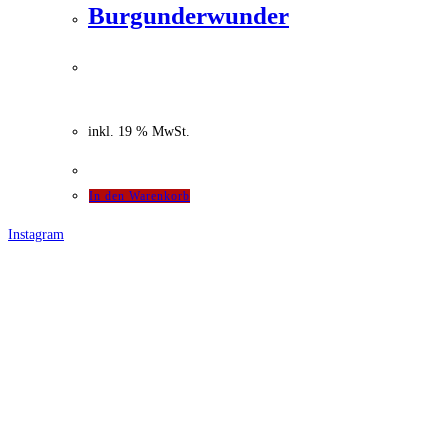
Burgunderwunder
48,00
€
Ursprünglicher Preis war:
48,00 €
44,50
€
Aktueller Preis ist: 44,50 €.
inkl. 19 % MwSt.
In den Warenkorb
Instagram