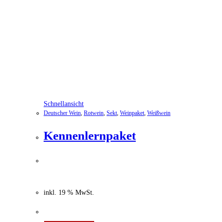
Schnellansicht
Deutscher Wein
,
Rotwein
,
Sekt
,
Weinpaket
,
Weißwein
Kennenlernpaket
69,99
€
Ursprünglicher Preis war:
69,99 €
54,99
€
Aktueller Preis ist: 54,99 €.
inkl. 19 % MwSt.