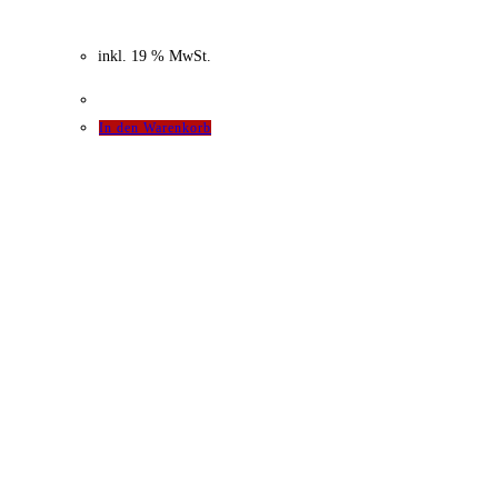
69,99 €
54,99
€
Aktueller Preis ist: 54,99 €.
inkl. 19 % MwSt.
In den Warenkorb