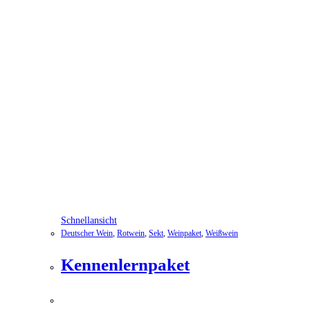
Schnellansicht
Deutscher Wein
,
Rotwein
,
Sekt
,
Weinpaket
,
Weißwein
Kennenlernpaket
69,99
€
Ursprünglicher Preis war: